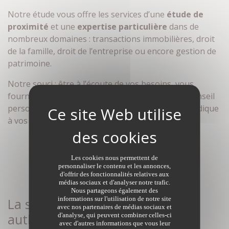
Notre étude vous offre les services d’une
étude de
proximité
et une
expertise particulière
dans de
nombreux domaines : transactions immobilières, droit
de la famille, droit de l’entreprise ou encore gestion de
patrimoine.
Notre souci : être à l’écoute de vos besoins, vous
fournir un accompagnement sur mesure et un conseil
personnalisé, garantir la plus grande sécurité juridique
à vos projets.
Les cookies nous permettent de
personnaliser le contenu et les annonces,
d'offrir des fonctionnalités relatives aux
médias sociaux et d'analyser notre trafic.
Nous partageons également des
informations sur l'utilisation de notre site
La sécurité juridique, l’acte
avec nos partenaires de médias sociaux et
authentique
d'analyse, qui peuvent combiner celles-ci
avec d'autres informations que vous leur