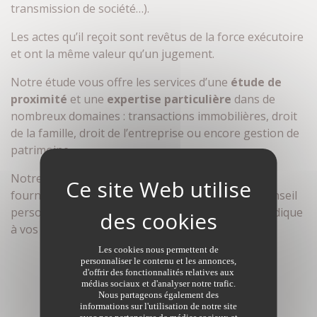
transmission de société…).
Les actes qu’il reçoit sont revêtus de la force exécutoire
et ont la même valeur qu’un jugement.
Notre étude vous offre les services d’une
étude de
proximité
et une
expertise particulière
dans de
nombreux domaines : transactions immobilières, droit
de la famille, droit de l’entreprise ou encore gestion de
patrimoine.
Notre souci : être à l’écoute de vos besoins, vous
fournir un accompagnement sur mesure et un conseil
personnalisé, garantir la plus grande sécurité juridique
à vos projets.
Les cookies nous permettent de
personnaliser le contenu et les annonces,
d'offrir des fonctionnalités relatives aux
médias sociaux et d'analyser notre trafic.
Nous partageons également des
informations sur l'utilisation de notre site