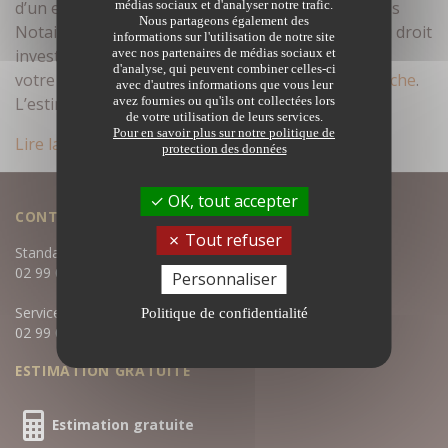
d’un expert confirmé ? Faites appel aux services des
médias sociaux et d'analyser notre trafic.
Nous partageons également des
Notaires Associés de Bruz. Votre professionnel du droit
informations sur l'utilisation de notre site
investi de l’autorité publique, au service de
avec nos partenaires de médias sociaux et
d'analyse, qui peuvent combiner celles-ci
votre estimation de bien
immobilier à Vern sur Seiche
.
avec d'autres informations que vous leur
L’estimation…
avez fournies ou qu'ils ont collectées lors
de votre utilisation de leurs services.
Pour en savoir plus sur notre politique de
Lire la suite
protection des données
OK, tout accepter
CONTACTEZ-NOUS
Tout refuser
Standard :
02 99 05 04 80
Personnaliser
Service négociation :
Politique de confidentialité
02 99 05 04 81
ESTIMATION GRATUITE
Estimation gratuite