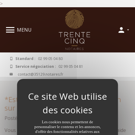
>
Panneau de gestion des cookies
MENU
Standard :
02 99 05 04 80
Service négociation :
02 99 05 04 81
contact@35129.notaires.fr
*Estimation bien immobilier à Vern
sur Seiche
Posté le janvier 25, 2017 par Anonyme dans
Les cookies nous permettent de
personnaliser le contenu et les annonces,
Vous cherchez à estimer votre bien immobilier à l’aide
d'offrir des fonctionnalités relatives aux