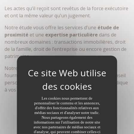
Les actes qu’il reçoit sont revêtus de la force exécutoire
et ont la même valeur qu’un jugement.
Notre étude vous offre les services d’une
étude de
proximité
et une
expertise particulière
dans de
nombreux domaines : transactions immobilières, droit
de la famille, droit de l’entreprise ou encore gestion de
patrimoine.
Notre souci : être à l’écoute de vos besoins, vous
fournir un accompagnement sur mesure et un conseil
personnalisé, garantir la plus grande sécurité juridique
à vos projets.
Les cookies nous permettent de
personnaliser le contenu et les annonces,
d'offrir des fonctionnalités relatives aux
médias sociaux et d'analyser notre trafic.
Nous partageons également des
informations sur l'utilisation de notre site
avec nos partenaires de médias sociaux et
d'analyse, qui peuvent combiner celles-ci