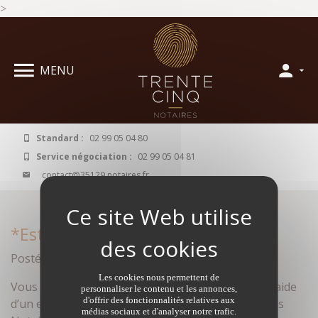
>
Panneau de gestion des cookies
MENU
Standard :
02 99 05 04 80
Service négociation :
02 99 05 04 81
contact@35129.notaires.fr
*Estimation maisons à Bruz
Posté le janvier 25, 2017 par Anonyme dans
Les cookies nous permettent de
Vous cherchez à estimer votre bien immobilier à l’aide
personnaliser le contenu et les annonces,
d'offrir des fonctionnalités relatives aux
d’un expert confirmé ? Faites appel aux services des
médias sociaux et d'analyser notre trafic.