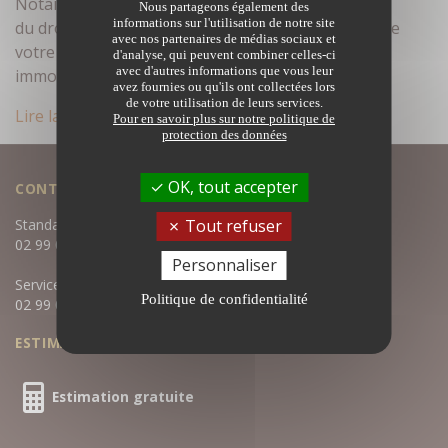
Notaires Associés de Bruz. Votre professionnel
Nous partageons également des
informations sur l'utilisation de notre site
du droit, investi de l’autorité publique, au service de
avec nos partenaires de médias sociaux et
votre estimation
maisons à Bruz
. L’estimation
d'analyse, qui peuvent combiner celles-ci
avec d'autres informations que vous leur
immobilière est une expertise…
avez fournies ou qu'ils ont collectées lors
de votre utilisation de leurs services.
Lire la suite
Pour en savoir plus sur notre politique de
protection des données
OK, tout accepter
CONTACTEZ-NOUS
Standard :
Tout refuser
02 99 05 04 80
Personnaliser
Service négociation :
Politique de confidentialité
02 99 05 04 81
ESTIMATION GRATUITE
Estimation gratuite