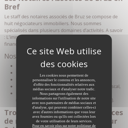
Bref
Le staff des notaires associés de Bruz se compose de
huit négociateurs immobiliers. Nous sommes
spécialisés dans plusieurs domaines d’activités. A savoir
: L’immobilier, le juridique, la fiscalité ainsi que la
finance.
Nos domaines de compétences
Une recherche immobilière ciblée,
Une estimation de bien immobilier cadrée,
Les cookies nous permettent de
Un suivi administratif,
personnaliser le contenu et les annonces,
d'offrir des fonctionnalités relatives aux
Un accompagnement financier, juridique et fiscal,
médias sociaux et d'analyser notre trafic.
Une assistance lors de la concrétisation
Nous partageons également des
informations sur l'utilisation de notre site
(Signature du contrat et compromis de vente).
avec nos partenaires de médias sociaux et
d'analyse, qui peuvent combiner celles-ci
Trouvez les meilleures annonces
avec d'autres informations que vous leur
avez fournies ou qu'ils ont collectées lors
de maison à acheter à Vern sur
de votre utilisation de leurs services.
Pour en savoir plus sur notre politique de