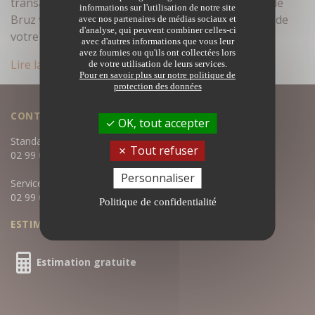
transactions immobilières. Les Notaires Associés de
informations sur l'utilisation de notre site
Bruz vous accompagnent tout au long de la vente de
avec nos partenaires de médias sociaux et
d'analyse, qui peuvent combiner celles-ci
votre bien immobilier. Le recours aux…
avec d'autres informations que vous leur
avez fournies ou qu'ils ont collectées lors
Lire la suite
de votre utilisation de leurs services.
Pour en savoir plus sur notre politique de
protection des données
CONTACTEZ-NOUS
OK, tout accepter
Standard :
Tout refuser
02 99 05 04 80
Personnaliser
Service négociation :
02 99 05 04 81
Politique de confidentialité
ESTIMATION GRATUITE
Estimation gratuite