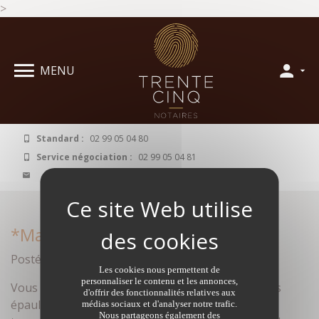
>
Panneau de gestion des cookies
MENU
Standard :
02 99 05 04 80
Service négociation :
02 99 05 04 81
contact@35129.notaires.fr
*Maison a vendre à Bruz
Posté le janvier 24, 2017 par Anonyme dans
Les cookies nous permettent de
personnaliser le contenu et les annonces,
Vous avez une
maison à vendre à Bruz
? Faits vous
d'offrir des fonctionnalités relatives aux
épauler par notre expérience et savoir-faire en
médias sociaux et d'analyser notre trafic.
Nous partageons également des