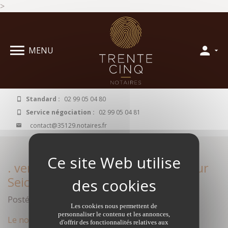
>
Panneau de gestion des cookies
MENU
Standard :
02 99 05 04 80
Service négociation :
02 99 05 04 81
contact@35129.notaires.fr
. vente maison à Noyal Chatillon sur
Seiche
Posté le octobre 15, 2016 par Anonyme dans
Les cookies nous permettent de
personnaliser le contenu et les annonces,
Le notaire
: un professionnel du droit, investi de
d'offrir des fonctionnalités relatives aux