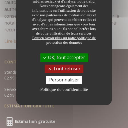
l’autorité publique La sécurité juridique, l’acte
médias sociaux et d'analyser notre trafic.
Nous partageons également des
authentique Force probante, caractère exécutoire,
informations sur l'utilisation de notre site
conservation, la réception de l’acte authentique par le
avec nos partenaires de médias sociaux et
d'analyse, qui peuvent combiner celles-ci
notaire lui confère une force particulière que l’on ne
avec d'autres informations que vous leur
reconnait qu’aux jugements…
avez fournies ou qu'ils ont collectées lors
de votre utilisation de leurs services.
Pour en savoir plus sur notre politique de
Lire la suite
protection des données
OK, tout accepter
CONTACTEZ-NOUS
Tout refuser
Standard :
02 99 05 04 80
Personnaliser
Service négociation :
Politique de confidentialité
02 99 05 04 81
ESTIMATION GRATUITE
Estimation gratuite