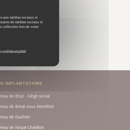
es ne
ves aux médias sociaux et
tenaires de médias sociaux et
t collectées lors de votre
 confidentialité
OS IMPLANTATIONS
reau de Bruz - Siège social
reau de Bréal-sous-Montfort
reau de Guichen
reau de Noyal-Chatillon