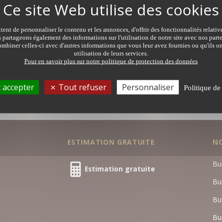
immobilière de notair
tre recherche
ent de personnaliser le contenu et les annonces, d'offrir des fonctionnalités relati
s partageons également des informations sur l'utilisation de notre site avec nos par
formulaire.
mbiner celles-ci avec d'autres informations que vous leur avez fournies ou qu'ils on
utilisation de leurs services.
Pour en savoir plus sur notre politique de protection des données
 accepter
Tout refuser
Personnaliser
Politique de
ESTIMATION GRATUITE
N
Bu
Estimation gratuite
Bu
Bu
Bu