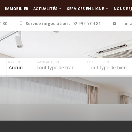
IMMOBILIER
ACTUALITÉS
SERVICES EN LIGNE
NOUS RE
4 80
Service négociation :
02 99 05 04 81
conta
RAYON
TRANSACTION
TYPE DE BIEN
Aucun
Tout type de transaction
Tout type de bien