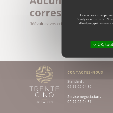
Aucune annonce 
correspond à vo
Les cookies nous permett
d'analyser notre trafic. Nou
Réévaluez vos critères de recherche dans le 
d'analyse, qui peuvent co
OK, tout
CONTACTEZ-NOUS
Standard :
02 99 05 04 80
Service négociation :
02 99 05 04 81