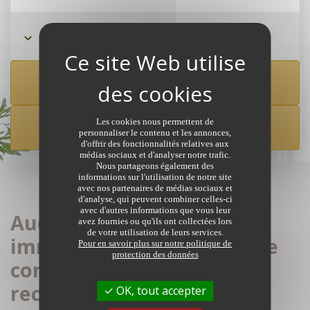
Rechercher à partir de la carte
Les cookies nous permettent de
CRÉER UNE ALERTE
personnaliser le contenu et les annonces,
d'offrir des fonctionnalités relatives aux
médias sociaux et d'analyser notre trafic.
Nous partageons également des
informations sur l'utilisation de notre site
avec nos partenaires de médias sociaux et
d'analyse, qui peuvent combiner celles-ci
avec d'autres informations que vous leur
Aucune annonce
avez fournies ou qu'ils ont collectées lors
de votre utilisation de leurs services.
immobilière de notaires ne
Pour en savoir plus sur notre politique de
protection des données
correspond à votre
recherche
OK, tout accepter