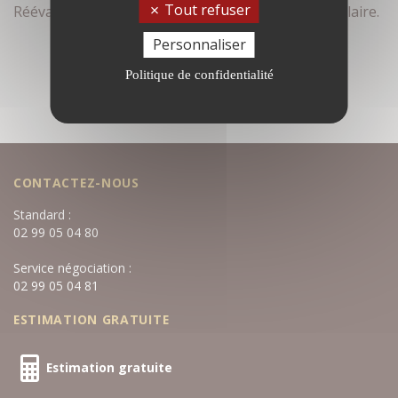
Tout refuser
Réévaluez vos critères de recherche dans le formulaire.
Personnaliser
Politique de confidentialité
CONTACTEZ-NOUS
Standard :
02 99 05 04 80
Service négociation :
02 99 05 04 81
ESTIMATION GRATUITE
Estimation gratuite