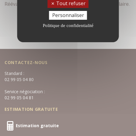
Tout refuser
Réévaluez vos critères de recherche dans le formulaire.
Personnaliser
Politique de confidentialité
CONTACTEZ-NOUS
Standard :
02 99 05 04 80
Service négociation :
02 99 05 04 81
ESTIMATION GRATUITE
Estimation gratuite