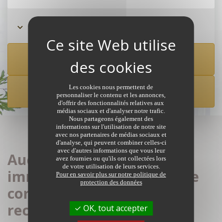
Rechercher à partir de la carte
Les cookies nous permettent de
CRÉER UNE ALERTE
personnaliser le contenu et les annonces,
d'offrir des fonctionnalités relatives aux
médias sociaux et d'analyser notre trafic.
Nous partageons également des
informations sur l'utilisation de notre site
avec nos partenaires de médias sociaux et
d'analyse, qui peuvent combiner celles-ci
avec d'autres informations que vous leur
Aucune annonce
avez fournies ou qu'ils ont collectées lors
de votre utilisation de leurs services.
immobilière de notaires ne
Pour en savoir plus sur notre politique de
protection des données
correspond à votre
recherche
OK, tout accepter