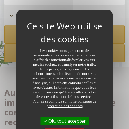
Rechercher à partir de la carte
Les cookies nous permettent de
CRÉER UNE ALERTE
personnaliser le contenu et les annonces,
d'offrir des fonctionnalités relatives aux
médias sociaux et d'analyser notre trafic.
Nous partageons également des
informations sur l'utilisation de notre site
avec nos partenaires de médias sociaux et
d'analyse, qui peuvent combiner celles-ci
avec d'autres informations que vous leur
Aucune annonce
avez fournies ou qu'ils ont collectées lors
de votre utilisation de leurs services.
immobilière de notaires ne
Pour en savoir plus sur notre politique de
protection des données
correspond à votre
recherche
OK, tout accepter