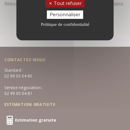
Tout refuser
Réévaluez vos critères de recherche dans le formulaire.
Personnaliser
Politique de confidentialité
CONTACTEZ-NOUS
Standard :
02 99 05 04 80
Service négociation :
02 99 05 04 81
ESTIMATION GRATUITE
Estimation gratuite