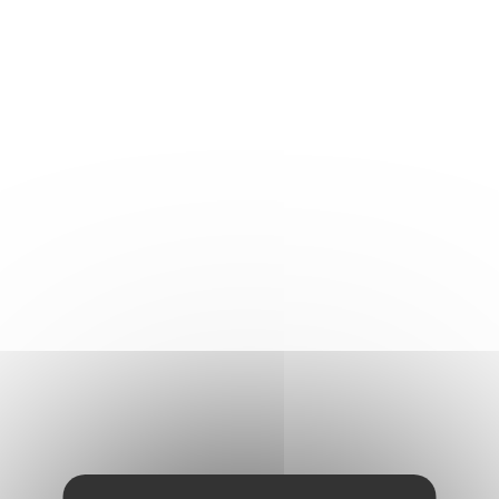
02 99 05 04 80
Service négociation :
02 99 05 04 81
contact@35129.notaires.fr
Accueil
Présentation
Nos bureaux
Nos expertises
Tarifs
Immobilier
Actualités
Notre actualité
Services en ligne
Nos services
Préparer mon rendez-vous
Enquête de satisfaction
Nous rejoindre
Pourquoi nous rejoindre ?
Contact
Ville
Rechercher à partir de la carte
communes sélectionnée(s)
Rayon