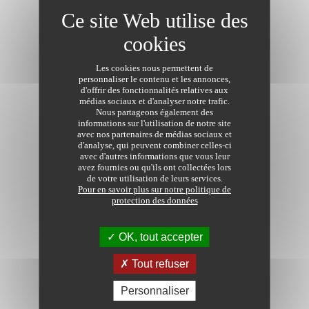
Transaction
Les cookies nous permettent de
personnaliser le contenu et les annonces,
Type de bien
d'offrir des fonctionnalités relatives aux
médias sociaux et d'analyser notre trafic.
Nous partageons également des
informations sur l'utilisation de notre site
avec nos partenaires de médias sociaux et
d'analyse, qui peuvent combiner celles-ci
avec d'autres informations que vous leur
avez fournies ou qu'ils ont collectées lors
Rechercher à partir de la carte
de votre utilisation de leurs services.
Pour en savoir plus sur notre politique de
Créer une alerte
protection des données
Surface habitable de
à
m²
Surface terrain de
à
m²
Budget de
à
€
OK, tout accepter
Référence :
Tout refuser
Aucune annonce immobilière de notaires
Personnaliser