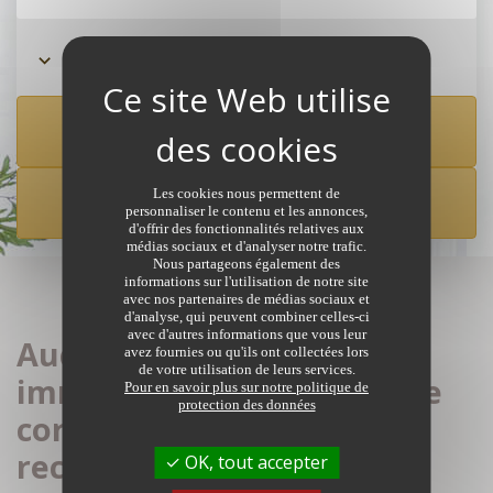
Rechercher à partir de la carte
Les cookies nous permettent de
CRÉER UNE ALERTE
personnaliser le contenu et les annonces,
d'offrir des fonctionnalités relatives aux
médias sociaux et d'analyser notre trafic.
Nous partageons également des
informations sur l'utilisation de notre site
avec nos partenaires de médias sociaux et
d'analyse, qui peuvent combiner celles-ci
avec d'autres informations que vous leur
Aucune annonce
avez fournies ou qu'ils ont collectées lors
de votre utilisation de leurs services.
immobilière de notaires ne
Pour en savoir plus sur notre politique de
protection des données
correspond à votre
recherche
OK, tout accepter