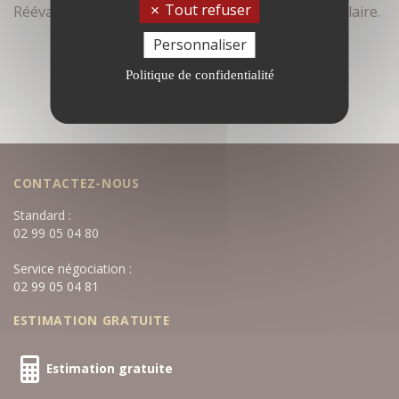
Tout refuser
Réévaluez vos critères de recherche dans le formulaire.
Personnaliser
Politique de confidentialité
CONTACTEZ-NOUS
Standard :
02 99 05 04 80
Service négociation :
02 99 05 04 81
ESTIMATION GRATUITE
Estimation gratuite