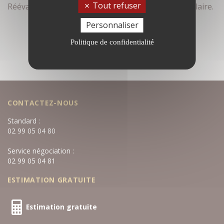
Tout refuser
Réévaluez vos critères de recherche dans le formulaire.
Personnaliser
Politique de confidentialité
CONTACTEZ-NOUS
Standard :
02 99 05 04 80
Service négociation :
02 99 05 04 81
ESTIMATION GRATUITE
Estimation gratuite