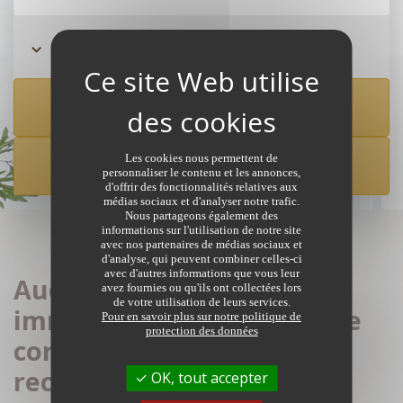
Rechercher à partir de la carte
Les cookies nous permettent de
CRÉER UNE ALERTE
personnaliser le contenu et les annonces,
d'offrir des fonctionnalités relatives aux
médias sociaux et d'analyser notre trafic.
Nous partageons également des
informations sur l'utilisation de notre site
avec nos partenaires de médias sociaux et
d'analyse, qui peuvent combiner celles-ci
avec d'autres informations que vous leur
Aucune annonce
avez fournies ou qu'ils ont collectées lors
de votre utilisation de leurs services.
immobilière de notaires ne
Pour en savoir plus sur notre politique de
protection des données
correspond à votre
recherche
OK, tout accepter