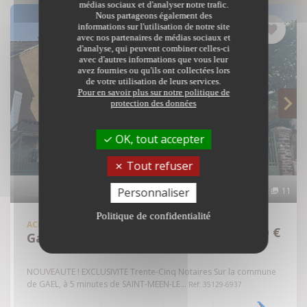
médias sociaux et d'analyser notre trafic.
Nous partageons également des
informations sur l'utilisation de notre site
avec nos partenaires de médias sociaux et
d'analyse, qui peuvent combiner celles-ci
avec d'autres informations que vous leur
avez fournies ou qu'ils ont collectées lors
de votre utilisation de leurs services.
Pour en savoir plus sur notre politique de
protection des données
OK, tout accepter
Tout refuser
Personnaliser
11
Politique de confidentialité
ACHAT
MAISON
116 000 €
Gaël - 35290
NOUVEAUTE ! EXCLUSIVITE Trente-Cinq Notaires Sur la commune
de GAEL, à 5 minutes de SAINT-MEEN-LE...
Réf: 35129-6937