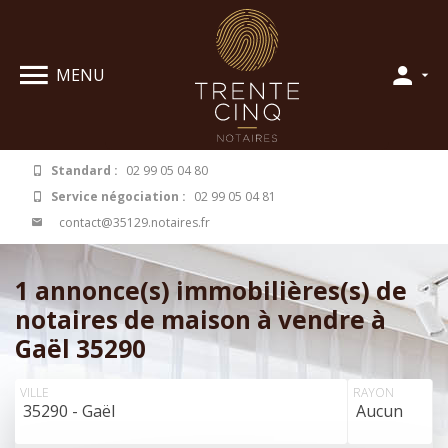
Panneau de gestion des cookies
MENU
Standard :
02 99 05 04 80
Service négociation :
02 99 05 04 81
contact@35129.notaires.fr
1 annonce(s) immobilières(s) de
notaires de maison à vendre à
Gaël 35290
VILLE
RAYON
35290 - Gaël
Aucun