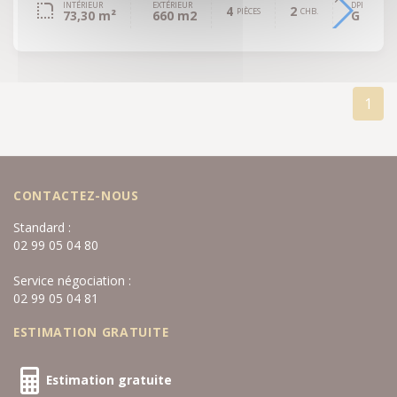
INTÉRIEUR
EXTÉRIEUR
DPE
4
2
PIÈCES
CHB.
73,30 m²
660 m2
G
1
CONTACTEZ-NOUS
Standard :
02 99 05 04 80
Service négociation :
02 99 05 04 81
ESTIMATION GRATUITE
Estimation gratuite