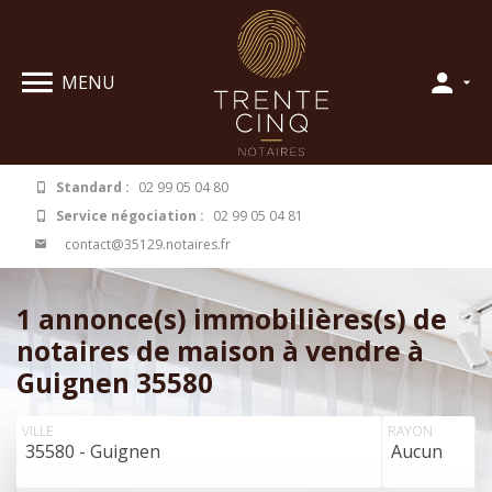
Panneau de gestion des cookies
MENU
Standard :
02 99 05 04 80
Service négociation :
02 99 05 04 81
contact@35129.notaires.fr
1 annonce(s) immobilières(s) de
notaires de maison à vendre à
Guignen 35580
VILLE
RAYON
35580 - Guignen
Aucun