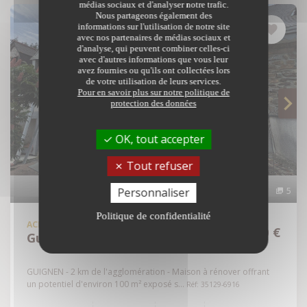
médias sociaux et d'analyser notre trafic.
Nous partageons également des
informations sur l'utilisation de notre site
avec nos partenaires de médias sociaux et
d'analyse, qui peuvent combiner celles-ci
avec d'autres informations que vous leur
avez fournies ou qu'ils ont collectées lors
de votre utilisation de leurs services.
Pour en savoir plus sur notre politique de
protection des données
OK, tout accepter
Tout refuser
Personnaliser
5
Politique de confidentialité
ACHAT
MAISON
101 000 €
Guignen - 35580
GUIGNEN - 2 km de l'agglomération - Maison à rénover offrant
un potentiel d'environ 100 m² exposé s...
Réf: 35129-6916