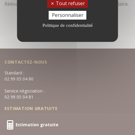
Tout refuser
Réévaluez vos critères de recherche dans le formulaire.
Personnaliser
Politique de confidentialité
CONTACTEZ-NOUS
Standard :
02 99 05 04 80
Service négociation :
02 99 05 04 81
ESTIMATION GRATUITE
Estimation gratuite