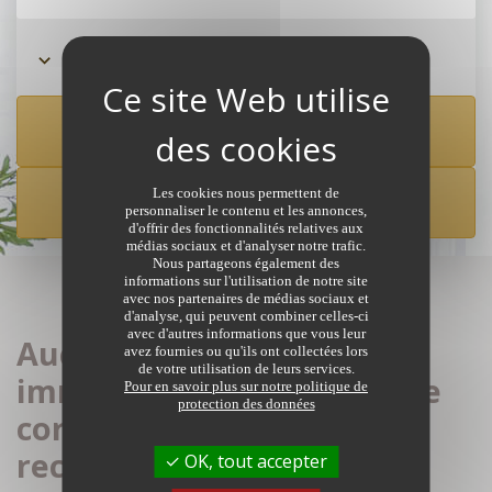
Rechercher à partir de la carte
Les cookies nous permettent de
CRÉER UNE ALERTE
personnaliser le contenu et les annonces,
d'offrir des fonctionnalités relatives aux
médias sociaux et d'analyser notre trafic.
Nous partageons également des
informations sur l'utilisation de notre site
avec nos partenaires de médias sociaux et
d'analyse, qui peuvent combiner celles-ci
avec d'autres informations que vous leur
Aucune annonce
avez fournies ou qu'ils ont collectées lors
de votre utilisation de leurs services.
immobilière de notaires ne
Pour en savoir plus sur notre politique de
protection des données
correspond à votre
recherche
OK, tout accepter