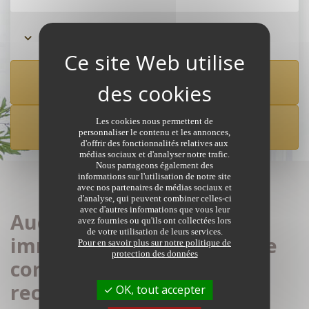
Rechercher à partir de la carte
Les cookies nous permettent de
CRÉER UNE ALERTE
personnaliser le contenu et les annonces,
d'offrir des fonctionnalités relatives aux
médias sociaux et d'analyser notre trafic.
Nous partageons également des
informations sur l'utilisation de notre site
avec nos partenaires de médias sociaux et
d'analyse, qui peuvent combiner celles-ci
avec d'autres informations que vous leur
Aucune annonce
avez fournies ou qu'ils ont collectées lors
de votre utilisation de leurs services.
immobilière de notaires ne
Pour en savoir plus sur notre politique de
protection des données
correspond à votre
recherche
OK, tout accepter