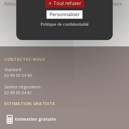
Tout refuser
Réévaluez vos critères de recherche dans le formulaire.
Personnaliser
Politique de confidentialité
CONTACTEZ-NOUS
Standard :
02 99 05 04 80
Service négociation :
02 99 05 04 81
ESTIMATION GRATUITE
Estimation gratuite