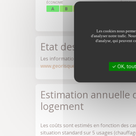
ÉCONOME
ÉNERGIV
D
A
B
C
E
F
G
206.0
Les cookies nous permett
d'analyser notre trafic. Nou
d'analyse, qui peuvent co
Etat des risques
Les informations sur les risques auxquels c
www.georisques.gouv.fr
OK, tout
Estimation annuelle 
logement
Les coûts sont estimés en fonction des ca
situation standard sur 5 usages (chauffage