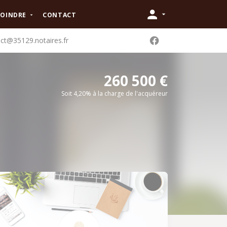
JOINDRE
CONTACT
ct@35129.notaires.fr
260 500 €
Soit 4,20% à la charge de l'acquéreur