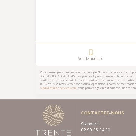
Voir le numéro
Vos données personnelles sont traitées par Notariat Services en tant qu
SCP TRENTE CINQ NOTAIRES
. Les grandes lignes concernant la responsabili
sont conservées pendant 36 mois et sont destinées à la mise en relation
RGPD, vous pouvez exercer vos droits d'opposition, d'accès, de rectificatio
:
dpd@notariat-services.com
. Vous pouvez également adresser une réclam
CONTACTEZ-NOUS
Standard :
02 99 05 04 80