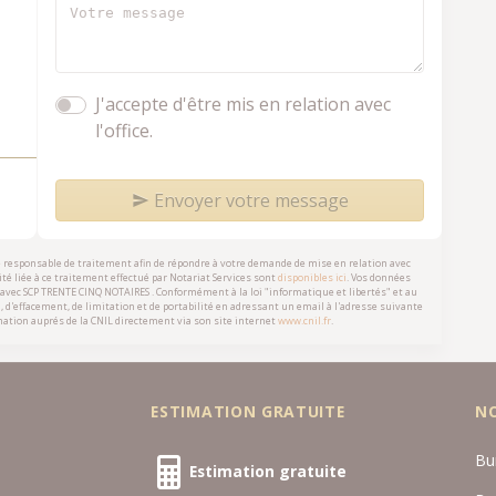
J'accepte d'être mis en relation avec
l'office.
Envoyer votre message
e responsable de traitement afin de répondre à votre demande de mise en relation avec
té liée à ce traitement effectué par Notariat Services sont
disponibles ici
. Vos données
 avec
SCP TRENTE CINQ NOTAIRES
. Conformément à la loi "informatique et libertés" et au
n, d'effacement, de limitation et de portabilité en adressant un email à l'adresse suivante
ation auprés de la CNIL directement via son site internet
www.cnil.fr
.
ESTIMATION GRATUITE
N
Bu
Estimation gratuite