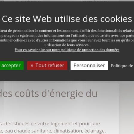
ORE
FAIBLE ÉMISSION
FORTE ÉMISSION
B
A
C
D
E
F
G
9.0
ent de personnaliser le contenu et les annonces, d'offrir des fonctionnalités relati
s partageons également des informations sur l'utilisation de notre site avec nos par
mbiner celles-ci avec d'autres informations que vous leur avez fournies ou qu'ils on
utilisation de leurs services.
Pour en savoir plus sur notre politique de protection des données
e bien est exposé sont disponibles sur le site :
 accepter
Tout refuser
Personnaliser
Politique de
des coûts d'énergie du
ractéristiques de votre logement et pour une
, eau chaude sanitaire, climatisation, éclairage,