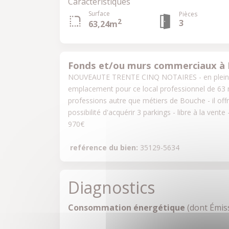
Caractéristiques
Surface
Pièces
2
3
63,24m
Fonds et/ou murs commerciaux à 
NOUVEAUTE TRENTE CINQ NOTAIRES - en plein c?ur
emplacement pour ce local professionnel de 63 
professions autre que métiers de Bouche - il offre 
possibilité d'acquérir 3 parkings - libre à la vent
970€
reférence du bien:
 35129-5634
Diagnostics
Consommation énergétique
(dont Émiss