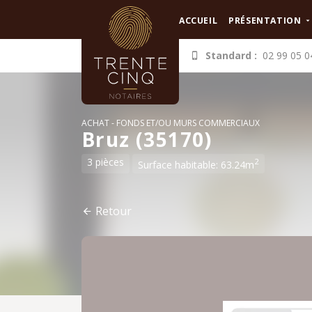
Panneau de gestion des cookies
ACCUEIL
PRÉSENTATION
Standard :
02 99 05 0
ACHAT
FONDS ET/OU MURS COMMERCIAUX
Bruz (35170)
3 pièces
2
Surface habitable: 63.24m
Retour
Revenir à ma sélection