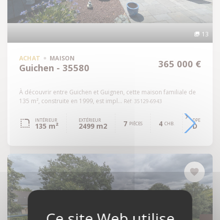
13
ACHAT
MAISON
365 000 €
Guichen - 35580
À découvrir entre Guichen et Guignen, cette maison familiale de
135 m², construite en 1999, est impl...
Réf: 35129-6943
INTÉRIEUR
EXTÉRIEUR
DPE
7
4
PIÈCES
CHB.
135 m²
2499 m2
D