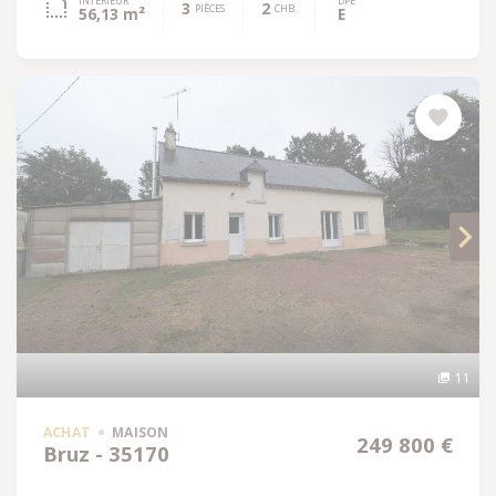
INTÉRIEUR
DPE
3
2
PIÈCES
CHB.
56,13 m²
E
11
ACHAT
MAISON
249 800 €
Bruz - 35170