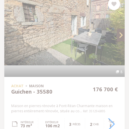
8
ACHAT
MAISON
176 700 €
Guichen - 35580
Maison en pierres rénovée à Pont-Réan Charmante maison en
pierres entièrement rénovée, située au co...
Réf: 35129-6895
INTÉRIEUR
EXTÉRIEUR
DPE
3
2
PIÈCES
CHB.
73 m²
106 m2
E