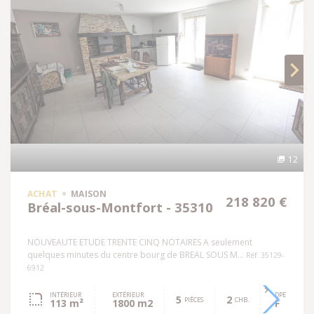
12
ACHAT
MAISON
218 820 €
Bréal-sous-Montfort - 35310
NOUVEAUTE ETUDE TRENTE CINQ NOTAIRES A seulement
quelques minutes du centre bourg de BREAL SOUS M...
Réf: 35129-
6912
INTÉRIEUR
EXTÉRIEUR
DPE
5
2
PIÈCES
CHB.
113 m²
1800 m2
F