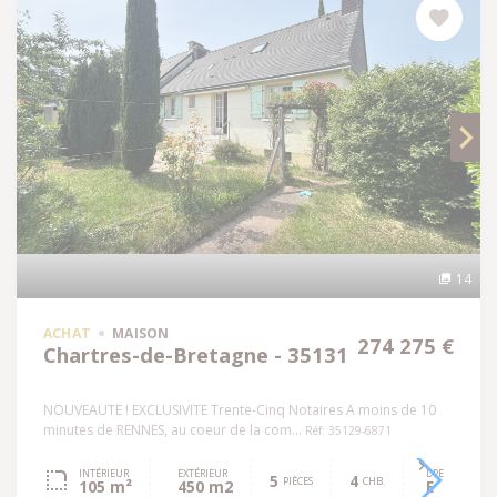
14
ACHAT
MAISON
274 275 €
Chartres-de-Bretagne - 35131
NOUVEAUTE ! EXCLUSIVITE Trente-Cinq Notaires A moins de 10
minutes de RENNES, au coeur de la com...
Réf: 35129-6871
INTÉRIEUR
EXTÉRIEUR
DPE
5
4
PIÈCES
CHB.
105 m²
450 m2
E