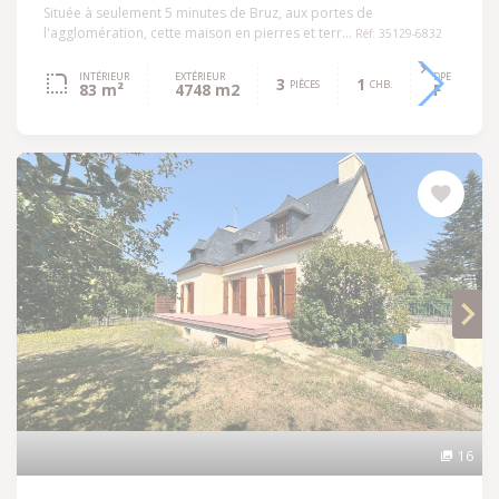
Située à seulement 5 minutes de Bruz, aux portes de
l'agglomération, cette maison en pierres et terr...
Réf: 35129-6832
INTÉRIEUR
EXTÉRIEUR
DPE
3
1
PIÈCES
CHB.
83 m²
4748 m2
F
16