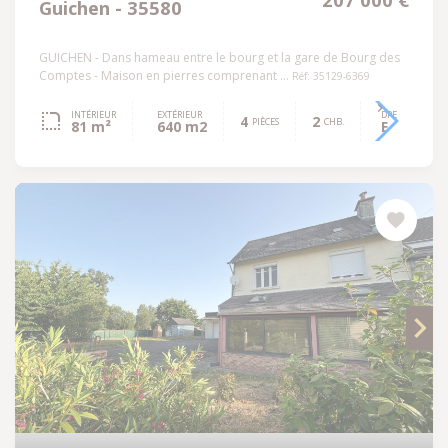
Guichen - 35580
GUICHEN - Dans hameau entre le bourg et la gare de Bourg des
Comptes - Maison en pierres comprenant ...
Réf: 35129-6369
INTÉRIEUR
EXTÉRIEUR
DPE
4
2
PIÈCES
CHB.
81 m²
640 m2
E