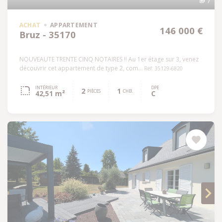
7
ACHAT
APPARTEMENT
146 000 €
Bruz - 35170
NOUVEAUTE TRENTE CINQ NOTAIRES !! Au 1er étage sur 3, venez
découvrir cet appartement de type 2, com...
Réf: 35129-6820
INTÉRIEUR
DPE
2
1
PIÈCES
CHB.
42,51 m²
C