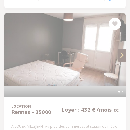
7
LOCATION
Loyer : 432 € /mois cc
Rennes - 35000
A LOUER: VILLEJEAN- Au pied des commerces et station de métro