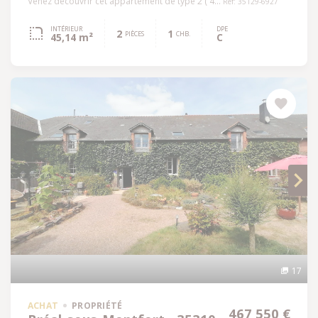
Venez découvrir cet appartement de type 2 ( 4...
Réf: 35129-6927
INTÉRIEUR
DPE
2
1
PIÈCES
CHB.
45,14 m²
C
17
ACHAT
PROPRIÉTÉ
467 550 €