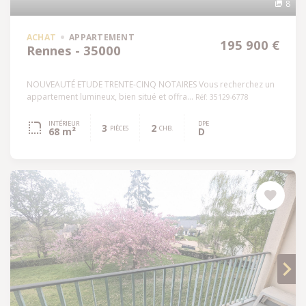
8
ACHAT
APPARTEMENT
195 900 €
Rennes - 35000
NOUVEAUTÉ ETUDE TRENTE-CINQ NOTAIRES Vous recherchez un
appartement lumineux, bien situé et offra...
Réf: 35129-6778
INTÉRIEUR
DPE
3
2
PIÈCES
CHB.
68 m²
D