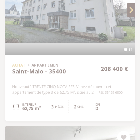
11
ACHAT
APPARTEMENT
208 400 €
Saint-Malo - 35400
Nouveauté TRENTE CINQ NOTAIRES: Venez découvrir cet
appartement de type 3 de 62.75 M², situé au 2 ...
Réf: 35129-6800
INTÉRIEUR
DPE
3
2
PIÈCES
CHB.
62,75 m²
D