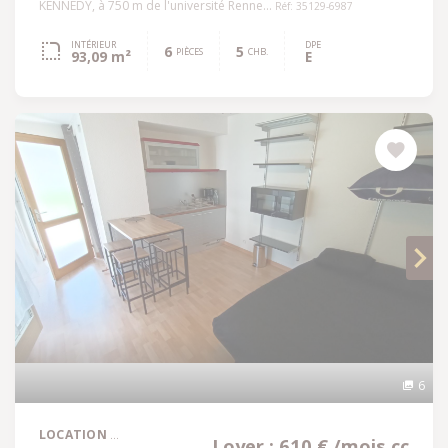
KENNEDY, à 750 m de l'université Renne...
Réf: 35129-6987
INTÉRIEUR
DPE
6
5
PIÈCES
CHB.
93,09 m²
E
6
LOCATION
Loyer : 610 € /mois cc