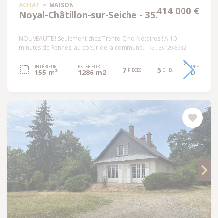
ACHAT
MAISON
414 000 €
Noyal-Châtillon-sur-Seiche - 35230
NOUVEAUTE ! Seulement chez Trente-Cinq Notaires ! A 10
minutes de Rennes, au coeur de la commune...
Réf: 35129-6982
INTÉRIEUR
EXTÉRIEUR
DPE
7
5
PIÈCES
CHB.
155 m²
1286 m2
D