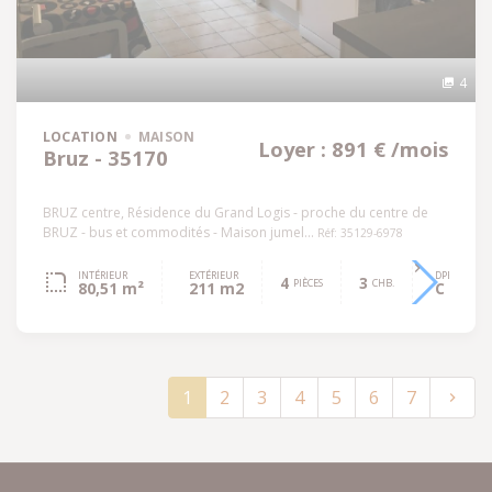
4
LOCATION
MAISON
Loyer : 891 € /mois
Bruz - 35170
BRUZ centre, Résidence du Grand Logis - proche du centre de
BRUZ - bus et commodités - Maison jumel...
Réf: 35129-6978
INTÉRIEUR
EXTÉRIEUR
DPE
4
3
PIÈCES
CHB.
80,51 m²
211 m2
C
1
2
3
4
5
6
7