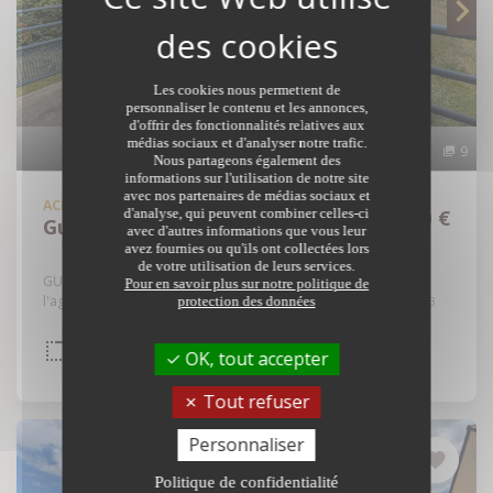
Les cookies nous permettent de
personnaliser le contenu et les annonces,
d'offrir des fonctionnalités relatives aux
médias sociaux et d'analyser notre trafic.
9
Nous partageons également des
informations sur l'utilisation de notre site
avec nos partenaires de médias sociaux et
ACHAT
APPARTEMENT
188 100 €
d'analyse, qui peuvent combiner celles-ci
Guichen - 35580
avec d'autres informations que vous leur
avez fournies ou qu'ils ont collectées lors
de votre utilisation de leurs services.
GUICHEN - Dans petite résidence de 2004 à proximité de
Pour en savoir plus sur notre politique de
l'agglomération, venez découvrir cet appartem...
protection des données
Réf: 35129-6783
INTÉRIEUR
DPE
3
2
PIÈCES
CHB.
OK, tout accepter
67,13 m²
C
Tout refuser
Personnaliser
Politique de confidentialité