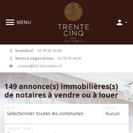
Panneau de gestion des cookies
MENU
Standard :
02 99 05 04 80
Service négociation :
02 99 05 04 81
contact@35129.notaires.fr
149 annonce(s) immobilières(s)
de notaires à vendre ou à louer
VILLE
RAYON
Sélectionner toutes les communes
Aucun
Rechercher à partir de la carte
TRANSACTION