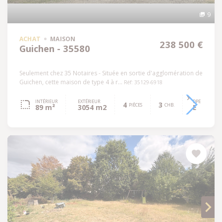
9
ACHAT
MAISON
238 500 €
Guichen - 35580
Seulement chez 35 Notaires - Située en sortie d'agglomération de
Guichen, cette maison de type 4 à r...
Réf: 35129-6918
INTÉRIEUR
EXTÉRIEUR
DPE
4
3
PIÈCES
CHB.
89 m²
3054 m2
E