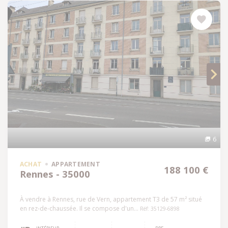
6
ACHAT
APPARTEMENT
188 100 €
Rennes - 35000
À vendre à Rennes, rue de Vern, appartement T3 de 57 m² situé
en rez-de-chaussée. Il se compose d'un...
Réf: 35129-6898