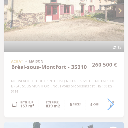
13
ACHAT
MAISON
260 500 €
Bréal-sous-Montfort - 35310
NOUVEAUTE ETUDE TRENTE CINQ NOTAIRES !VOTRE NOTAIRE DE
BREAL SOUS MONTFORT. Nous vous proposons cet...
Réf: 35129-
5714
INTÉRIEUR
EXTÉRIEUR
DPE
6
4
PIÈCES
CHB.
157 m²
839 m2
D