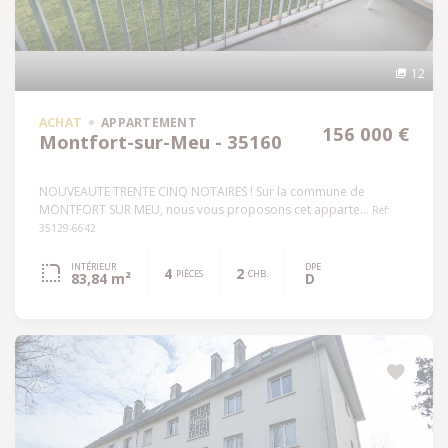
12
ACHAT
APPARTEMENT
156 000 €
Montfort-sur-Meu - 35160
NOUVEAUTE TRENTE CINQ NOTAIRES ! Sur la commune de
MONTFORT SUR MEU, nous vous proposons cet apparte...
Réf:
35129-6642
INTÉRIEUR
DPE
4
2
PIÈCES
CHB.
83,84 m²
D