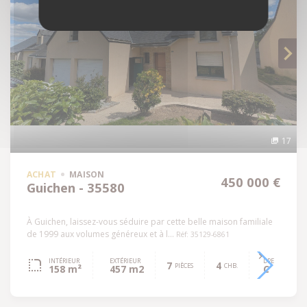
17
ACHAT
MAISON
450 000 €
Guichen - 35580
À Guichen, laissez-vous séduire par cette belle maison familiale
de 1999 aux volumes généreux et à l...
Réf: 35129-6861
INTÉRIEUR
EXTÉRIEUR
DPE
7
4
PIÈCES
CHB.
158 m²
457 m2
C