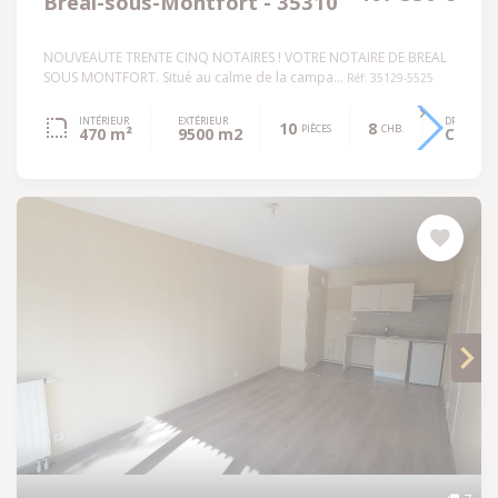
Bréal-sous-Montfort - 35310
NOUVEAUTE TRENTE CINQ NOTAIRES ! VOTRE NOTAIRE DE BREAL
SOUS MONTFORT. Situé au calme de la campa...
Réf: 35129-5525
INTÉRIEUR
EXTÉRIEUR
DPE
10
8
PIÈCES
CHB.
470 m²
9500 m2
C