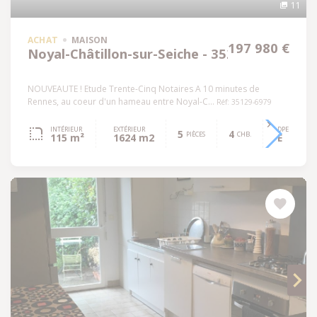
11
ACHAT
MAISON
197 980 €
Noyal-Châtillon-sur-Seiche - 35230
NOUVEAUTE ! Etude Trente-Cinq Notaires A 10 minutes de
Rennes, au coeur d'un hameau entre Noyal-C...
Réf: 35129-6979
INTÉRIEUR
EXTÉRIEUR
DPE
5
4
PIÈCES
CHB.
115 m²
1624 m2
E