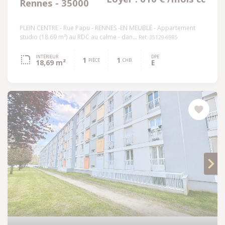
Rennes - 35000
PLEIN CENTRE - Rue Papu - RENNES -EN MEUBLÉ - Appartement
studio (18.69 m²) au RDC au calme - dan...
Réf: 35129-6985
INTÉRIEUR
DPE
1
1
PIÈCE
CHB.
18,69 m²
E