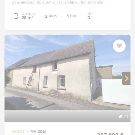
situé au coeur du quartier recherché d...
Réf: 35129-6881
INTÉRIEUR
DPE
2
1
PIÈCES
CHB.
28 m²
D
13
ACHAT
MAISON
207 000 €