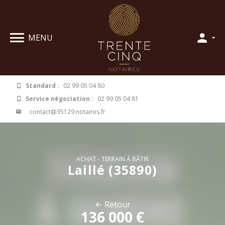
Panneau de gestion des cookies
MENU
Standard :
02 99 05 04 80
Service négociation :
02 99 05 04 81
contact@35129.notaires.fr
ACHAT
TERRAIN À BÂTIR
Laillé (35890)
Retour
136 000 €