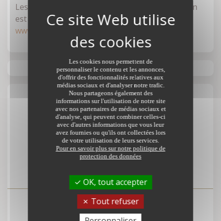
Les informations sur les risques auxquels ce bien
est exposé sont disponibles sur le site :
www.georisques.gouv.fr
Les cookies nous permettent de
personnaliser le contenu et les annonces,
d'offrir des fonctionnalités relatives aux
médias sociaux et d'analyser notre trafic.
Nous partageons également des
Votre contact
informations sur l'utilisation de notre site
avec nos partenaires de médias sociaux et
d'analyse, qui peuvent combiner celles-ci
avec d'autres informations que vous leur
avez fournies ou qu'ils ont collectées lors
SCP TRENTE CINQ NOTAIRES
de votre utilisation de leurs services.
Pour en savoir plus sur notre politique de
28 avenue Alphonse Legault
protection des données
35172 BRUZ CEDEX
OK, tout accepter
Tout refuser
Voir le numéro
Personnaliser