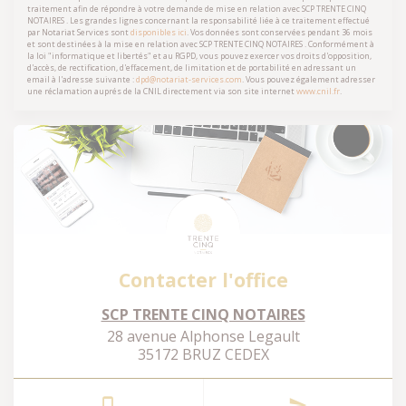
traitement afin de répondre à votre demande de mise en relation avec
SCP TRENTE CINQ
NOTAIRES
. Les grandes lignes concernant la responsabilité liée à ce traitement effectué
par Notariat Services sont
disponibles ici
. Vos données sont conservées pendant 36 mois
et sont destinées à la mise en relation avec
SCP TRENTE CINQ NOTAIRES
. Conformément à
la loi "informatique et libertés" et au RGPD, vous pouvez exercer vos droits d'opposition,
d'accès, de rectification, d'effacement, de limitation et de portabilité en adressant un
email à l'adresse suivante :
dpd@notariat-services.com
. Vous pouvez également adresser
une réclamation auprés de la CNIL directement via son site internet
www.cnil.fr
.
Contacter l'office
SCP TRENTE CINQ NOTAIRES
28 avenue Alphonse Legault
35172 BRUZ CEDEX