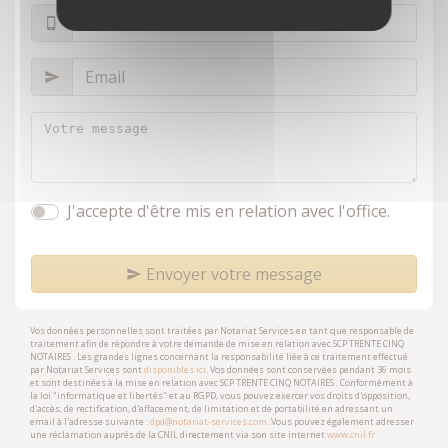
J'accepte d'être mis en relation avec l'office.
Envoyer votre message
Vos données personnelles sont traitées par Notariat Services en tant que responsable de
traitement afin de répondre à votre demande de mise en relation avec
SCP TRENTE CINQ
NOTAIRES
. Les grandes lignes concernant la responsabilité liée à ce traitement effectué
par Notariat Services sont
disponibles ici
. Vos données sont conservées pendant 36 mois
et sont destinées à la mise en relation avec
SCP TRENTE CINQ NOTAIRES
. Conformément à
la loi "informatique et libertés" et au RGPD, vous pouvez exercer vos droits d'opposition,
d'accès, de rectification, d'effacement, de limitation et de portabilité en adressant un
email à l'adresse suivante :
dpd@notariat-services.com
. Vous pouvez également adresser
une réclamation auprés de la CNIL directement via son site internet
www.cnil.fr
.