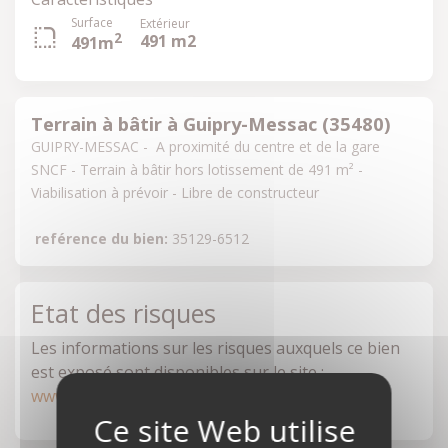
Surface
Extérieur
2
491 m2
491m
Terrain à bâtir à Guipry-Messac (35480)
GUIPRY-MESSAC -  A proximité du centre et de la gare 
SNCF - Terrain à bâtir hors lotissement de 491 m² - 
Viabilisation à prévoir - Libre de constructeur
reférence du bien:
 35129-6512
Etat des risques
Les informations sur les risques auxquels ce bien
est exposé sont disponibles sur le site :
www.georisques.gouv.fr