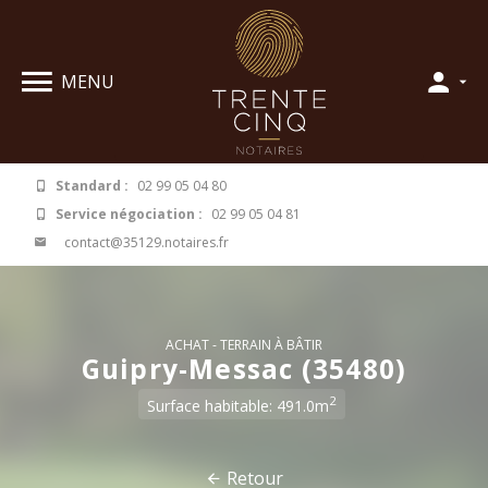
Panneau de gestion des cookies
MENU
Standard :
02 99 05 04 80
Service négociation :
02 99 05 04 81
contact@35129.notaires.fr
ACHAT
TERRAIN À BÂTIR
Guipry-Messac (35480)
2
Surface habitable: 491.0m
Retour