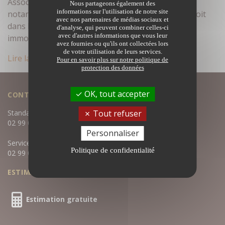
Associés de Bruz, votre adresse immobilière et
Nous partageons également des
informations sur l'utilisation de notre site
notariale de référence ! Un achat immobilier qu’il soit
avec nos partenaires de médias sociaux et
dans le neuf ou l’ancien, représente un projet
d'analyse, qui peuvent combiner celles-ci
avec d'autres informations que vous leur
immobilier délicat…
avez fournies ou qu'ils ont collectées lors
de votre utilisation de leurs services.
Lire la suite
Pour en savoir plus sur notre politique de
protection des données
OK, tout accepter
CONTACTEZ-NOUS
Standard :
Tout refuser
02 99 05 04 80
Personnaliser
Service négociation :
Politique de confidentialité
02 99 05 04 81
ESTIMATION GRATUITE
Estimation gratuite