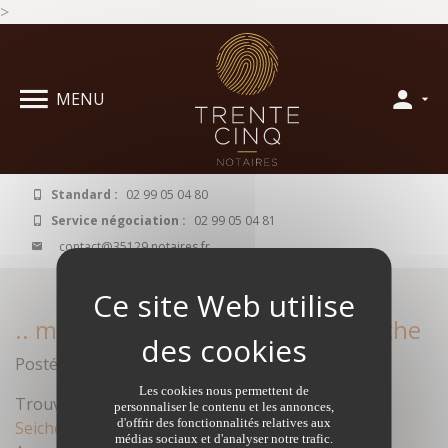
>
Panneau de gestion des cookies
MENU
Standard :
02 99 05 04 80
Service négociation :
02 99 05 04 81
contact@35129.notaires.fr
.. maison à acheter à Vern sur Seiche
Posté le octobre 15, 2016 par Anonyme dans
Les cookies nous permettent de
Trouvez la meilleure
maison à acheter à Vern sur
personnaliser le contenu et les annonces,
d'offrir des fonctionnalités relatives aux
Seiche
grâce à l’accompagnement des Notaires
médias sociaux et d'analyser notre trafic.