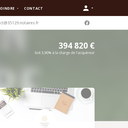
JOINDRE
CONTACT
ct@35129.notaires.fr
394 820 €
Soit 3,90% à la charge de l'acquéreur