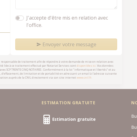
J'accepte d'être mis en relation avec
l'office.
Envoyer votre message
e responsable de traitement afin de répondre à votre demande de mise en relation avec
té liée à ce traitement effectué par Notariat Services sont
disponibles ici
. Vos données
 avec
SCP TRENTE CINQ NOTAIRES
. Conformément à la loi "informatique et libertés" et au
n, d'effacement, de limitation et de portabilité en adressant un email à l'adresse suivante
ation auprés de la CNIL directement via son site internet
www.cnil.fr
.
ESTIMATION GRATUITE
N
Bu
Estimation gratuite
Bu