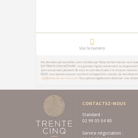
Voir le numéro
Vos données personnelles sont traitées par Notariat Services en tant qu
SCP TRENTE CINQ NOTAIRES
. Les grandes lignes concernant la responsabili
sont conservées pendant 36 mois et sont destinées à la mise en relation
RGPD, vous pouvez exercer vos droits d'opposition, d'accès, de rectificatio
:
dpd@notariat-services.com
. Vous pouvez également adresser une réclam
CONTACTEZ-NOUS
Standard :
02 99 05 04 80
Service négociation :