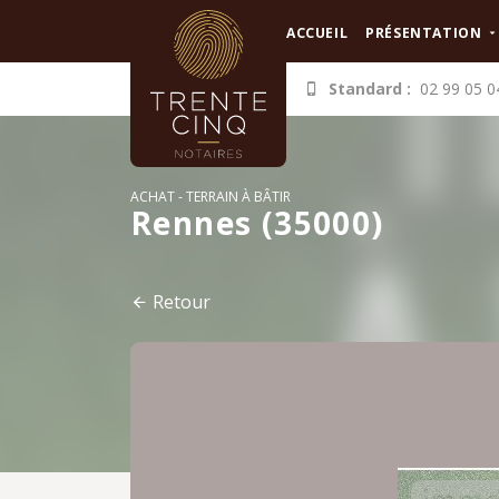
Panneau de gestion des cookies
ACCUEIL
PRÉSENTATION
Standard :
02 99 05 0
ACHAT
TERRAIN À BÂTIR
Rennes (35000)
Retour
Revenir à ma sélection