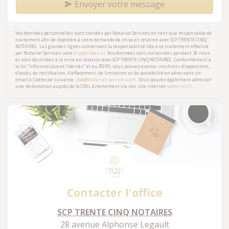
Envoyer votre message
Vos données personnelles sont traitées par Notariat Services en tant que responsable de
traitement afin de répondre à votre demande de mise en relation avec
SCP TRENTE CINQ
NOTAIRES
. Les grandes lignes concernant la responsabilité liée à ce traitement effectué
par Notariat Services sont
disponibles ici
. Vos données sont conservées pendant 36 mois
et sont destinées à la mise en relation avec
SCP TRENTE CINQ NOTAIRES
. Conformément à
la loi "informatique et libertés" et au RGPD, vous pouvez exercer vos droits d'opposition,
d'accès, de rectification, d'effacement, de limitation et de portabilité en adressant un
email à l'adresse suivante :
dpd@notariat-services.com
. Vous pouvez également adresser
une réclamation auprés de la CNIL directement via son site internet
www.cnil.fr
.
Contacter l'office
SCP TRENTE CINQ NOTAIRES
28 avenue Alphonse Legault