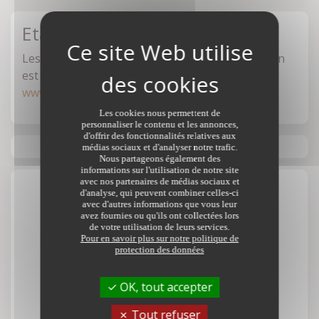
Etat des risques
Les informations sur les risques auxquels ce bien
est exposé sont disponibles sur le site :
www.georisques.gouv.fr
Les cookies nous permettent de
personnaliser le contenu et les annonces,
d'offrir des fonctionnalités relatives aux
médias sociaux et d'analyser notre trafic.
Nous partageons également des
informations sur l'utilisation de notre site
avec nos partenaires de médias sociaux et
d'analyse, qui peuvent combiner celles-ci
Votre contact
avec d'autres informations que vous leur
avez fournies ou qu'ils ont collectées lors
de votre utilisation de leurs services.
Pour en savoir plus sur notre politique de
SCP TRENTE CINQ NOTAIRES
protection des données
28 avenue Alphonse Legault
35172 BRUZ CEDEX
OK, tout accepter
Tout refuser