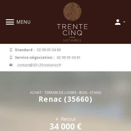
Panneau de gestion des cookies
MENU
Standard :
02 99 05 04 80
Service négociation :
02 99 05 04 81
contact@35129.notaires.fr
ACHAT
TERRAIN DE LOISIRS - BOIS - ETANG
Renac (35660)
Retour
34 000 €