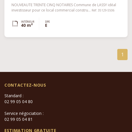
NOUVEAUTE TRENTE CINQ NOTAIRES Commune de LASSY idéal
investisseur pour ce local commercial constru...
Réf: 35129-5506
INTÉRIEUR
DPE
40 m²
E
1
CONTACTEZ-NOUS
Standard :
02 99 05 04 80
Service négociation :
02 99 05 04 81
ESTIMATION GRATUITE