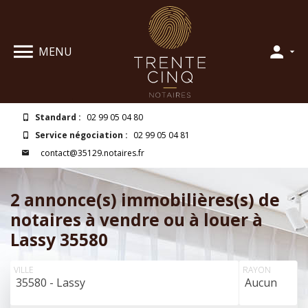
MENU
Standard :
02 99 05 04 80
Service négociation :
02 99 05 04 81
contact@35129.notaires.fr
2 annonce(s) immobilières(s) de
notaires à vendre ou à louer à
Lassy 35580
VILLE
RAYON
35580 - Lassy
Aucun