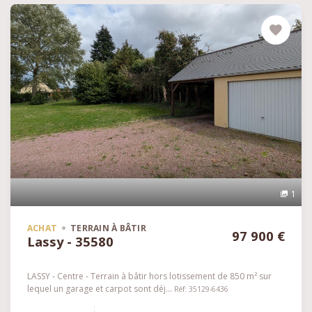
1
ACHAT
TERRAIN À BÂTIR
97 900 €
Lassy - 35580
LASSY - Centre - Terrain à bâtir hors lotissement de 850 m² sur
lequel un garage et carpot sont déj...
Réf: 35129-6436