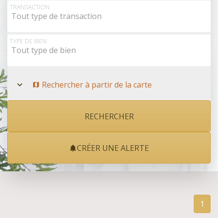
Rechercher à partir de la carte
TRANSACTION
Tout type de transaction
TYPE DE BIEN
Tout type de bien
Rechercher à partir de la carte
CRÉER UNE ALERTE
1