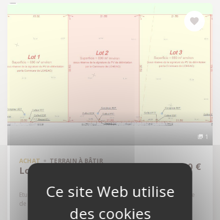
1
ACHAT
TERRAIN À BÂTIR
66 300 €
Lohéac - 35550
Etude de Guichen - A proximité du centre - Rue Hoche - Parcelle
de terrain à bâtir d'une superficie...
Réf: 35129-4815