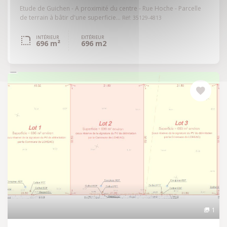
Etude de Guichen - A proximité du centre - Rue Hoche - Parcelle
de terrain à bâtir d'une superficie...
Réf: 35129-4813
INTÉRIEUR
EXTÉRIEUR
696 m²
696 m2
1