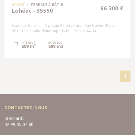
ACHAT
TERRAIN À BÂTIR
66 300 €
Lohéac - 35550
Etude de Guichen - A proximité du centre - Rue Hoche - Parcelle
de terrain à bâtir d'une superficie...
Réf: 35129-4814
INTÉRIEUR
EXTÉRIEUR
699 m²
699 m2
1
CONTACTEZ-NOUS
Standard :
02 99 05 04 80