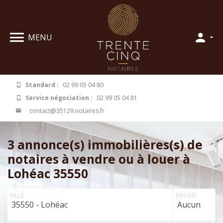
Panneau de gestion des cookies
MENU
Standard :
02 99 05 04 80
Service négociation :
02 99 05 04 81
contact@35129.notaires.fr
3 annonce(s) immobilières(s) de
notaires à vendre ou à louer à
Lohéac 35550
VILLE
RAYON
35550 - Lohéac
Aucun