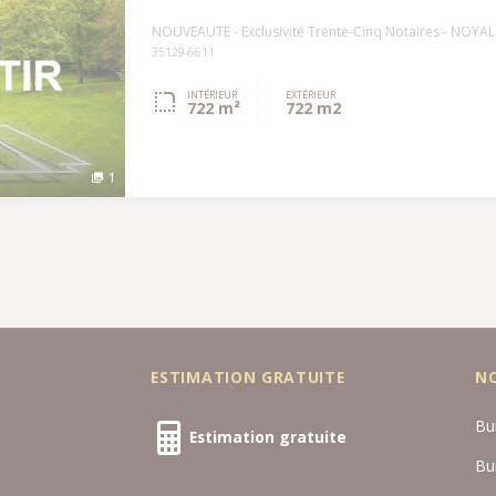
NOUVEAUTE - Exclusivité Trente-Cinq Notaires - NOYAL
35129-6611
INTÉRIEUR
EXTÉRIEUR
722 m²
722 m2
1
ESTIMATION GRATUITE
N
Bu
Estimation gratuite
Bu