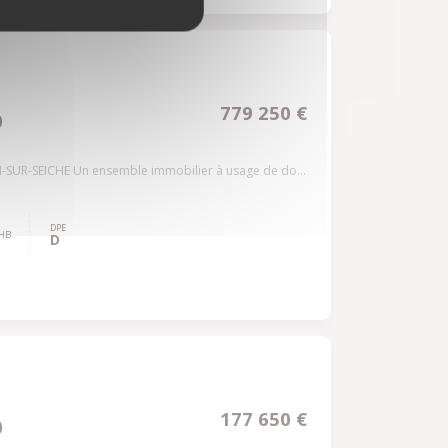
779 250 €
0
SUR-SEICHE Un ensemble immobilier à usage de do...
DPE
HB.
D
177 650 €
0