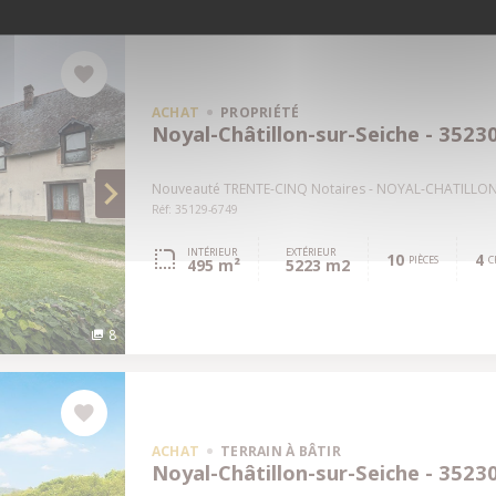
ACHAT
PROPRIÉTÉ
Noyal-Châtillon-sur-Seiche - 3523
Nouveauté TRENTE-CINQ Notaires - NOYAL-CHATILLON-
Réf: 35129-6749
INTÉRIEUR
EXTÉRIEUR
10
4
PIÈCES
C
495 m²
5223 m2
8
ACHAT
TERRAIN À BÂTIR
Noyal-Châtillon-sur-Seiche - 3523