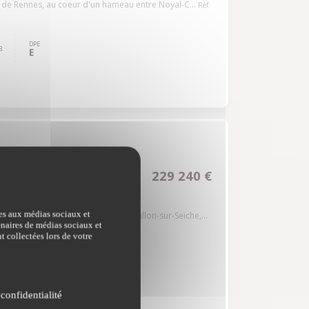
de Rennes, au coeur d'un hameau entre Noyal-C...
Réf:
DPE
.
E
229 240 €
0
ves aux médias sociaux et
ur de la commune de Noyal-Châtillon-sur-Seiche,...
tenaires de médias sociaux et
t collectées lors de votre
DPE
F
 confidentialité