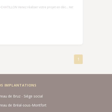
-CHATILLON Venez réaliser votre projet en déc...
Réf:
1
OS IMPLANTATIONS
reau de Bruz - Siège social
reau de Bréal-sous-Montfort