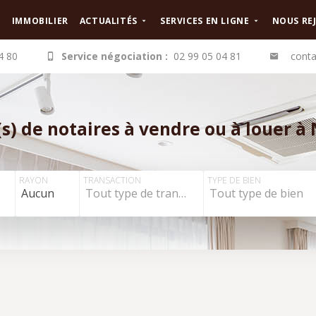
IMMOBILIER
ACTUALITÉS
SERVICES EN LIGNE
NOUS RE
4 80
Service négociation :
02 99 05 04 81
conta
s) de notaires à vendre ou à louer à 
RAYON
TRANSACTION
TYPE DE BIEN
Aucun
Tout type de transaction
Tout type de bien