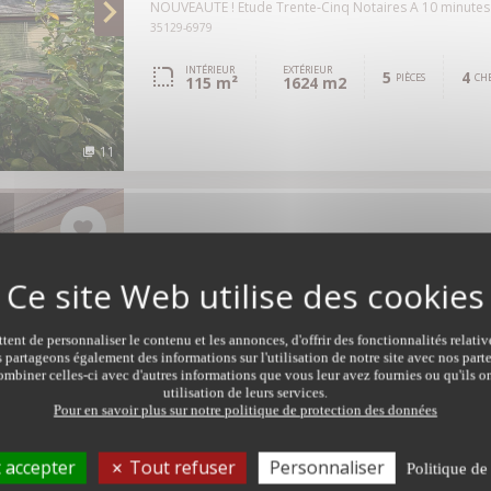
NOUVEAUTE ! Etude Trente-Cinq Notaires A 10 minutes 
35129-6979
INTÉRIEUR
EXTÉRIEUR
5
4
PIÈCES
CHB
115 m²
1624 m2
11
ACHAT
MAISON
Noyal-Châtillon-sur-Seiche - 3523
ent de personnaliser le contenu et les annonces, d'offrir des fonctionnalités relati
NOUVEAUTÉ ÉTUDE TRENTE-CINQ NOTAIRES Située au coe
s partageons également des informations sur l'utilisation de notre site avec nos par
Réf: 35129-6961
mbiner celles-ci avec d'autres informations que vous leur avez fournies ou qu'ils on
utilisation de leurs services.
INTÉRIEUR
EXTÉRIEUR
Pour en savoir plus sur notre politique de protection des données
5
3
PIÈCES
CHB.
82 m²
288 m2
 accepter
Tout refuser
Personnaliser
Politique de
10