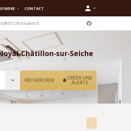
JOINDRE
CONTACT
ct@35129.notaires.fr
Noyal-Châtillon-sur-Seiche
CRÉER UNE
ALERTE
1