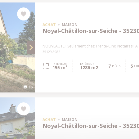
ACHAT
MAISON
Noyal-Châtillon-sur-Seiche - 3523
NOUVEAUTE ! Seulement chez Trente-Cinq Notaires ! A
35129-6982
INTÉRIEUR
EXTÉRIEUR
7
5
PIÈCES
CHB
155 m²
1286 m2
16
ACHAT
MAISON
Noyal-Châtillon-sur-Seiche - 3523