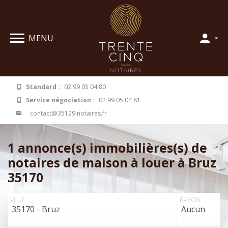
Panneau de gestion des cookies
MENU
Standard :
02 99 05 04 80
Service négociation :
02 99 05 04 81
contact@35129.notaires.fr
1 annonce(s) immobilières(s) de
notaires de maison à louer à Bruz
35170
VILLE
RAYON
35170 - Bruz
Aucun