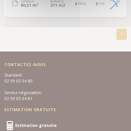
INTÉRIEUR
EXTÉRIEUR
DPE
4
3
PIÈCES
CHB.
80,51 m²
211 m2
C
1
CONTACTEZ-NOUS
Standard :
02 99 05 04 80
Service négociation :
02 99 05 04 81
ESTIMATION GRATUITE
Estimation gratuite