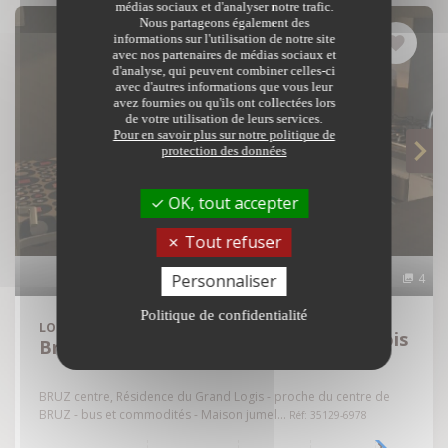
médias sociaux et d'analyser notre trafic.
Nous partageons également des
informations sur l'utilisation de notre site
avec nos partenaires de médias sociaux et
d'analyse, qui peuvent combiner celles-ci
avec d'autres informations que vous leur
avez fournies ou qu'ils ont collectées lors
de votre utilisation de leurs services.
Pour en savoir plus sur notre politique de
protection des données
OK, tout accepter
Tout refuser
Personnaliser
4
Politique de confidentialité
LOCATION
MAISON
Loyer : 891 € /mois
Bruz - 35170
BRUZ centre, Résidence du Grand Logis - proche du centre de
BRUZ - bus et commodités - Maison jumel...
Réf: 35129-6978