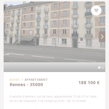
6
ACHAT
APPARTEMENT
188 100 €
Rennes - 35000
À vendre à Rennes, rue de Vern, appartement T3 de 57 m² situé
en rez-de-chaussée. Il se compose d'un...
Réf: 35129-6898