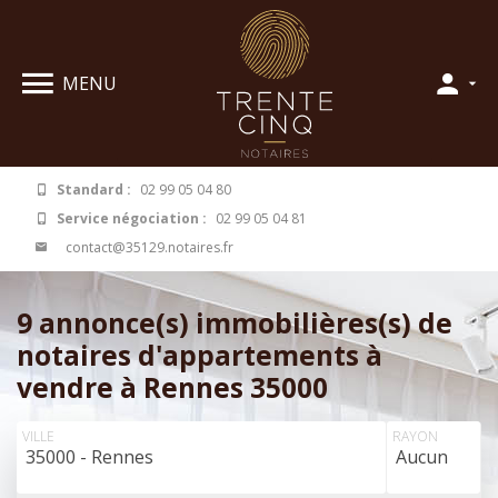
Panneau de gestion des cookies
MENU
Standard :
02 99 05 04 80
Service négociation :
02 99 05 04 81
contact@35129.notaires.fr
9 annonce(s) immobilières(s) de
notaires d'appartements à
vendre à Rennes 35000
VILLE
RAYON
35000 - Rennes
Aucun