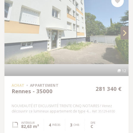
12
ACHAT
APPARTEMENT
281 340 €
Rennes - 35000
NOUVEAUTÉ ET EXCLUSIVITÉ TRENTE CINQ NOTAIRES ! Venez
découvrir ce lumineux appartement de type 4...
Réf: 35129-6930
INTÉRIEUR
DPE
4
3
PIÈCES
CHB.
82,63 m²
C