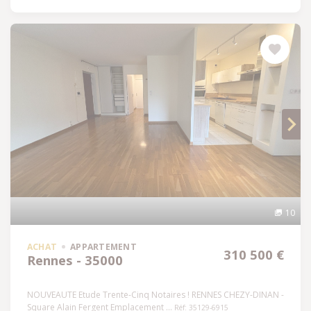
10
ACHAT
APPARTEMENT
310 500 €
Rennes - 35000
NOUVEAUTE Etude Trente-Cinq Notaires ! RENNES CHEZY-DINAN -
Square Alain Fergent Emplacement ...
Réf: 35129-6915