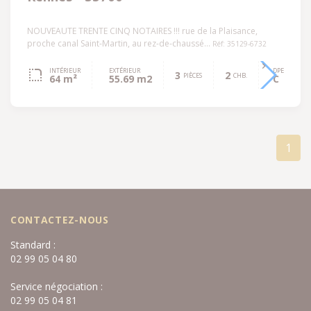
NOUVEAUTE TRENTE CINQ NOTAIRES !!! rue de la Plaisance,
proche canal Saint-Martin, au rez-de-chaussé...
Réf: 35129-6732
INTÉRIEUR
EXTÉRIEUR
DPE
3
2
PIÈCES
CHB.
64 m²
55.69 m2
C
1
CONTACTEZ-NOUS
Standard :
02 99 05 04 80
Service négociation :
02 99 05 04 81