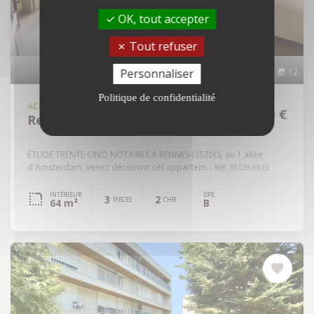
OK, tout accepter
Tout refuser
Personnaliser
12
Politique de confidentialité
ACHAT
APPARTEMENT
177 140 €
Rennes - 35200
ÉTUDE TRENTE CINQ NOTAIRES À RENNES (35200), au 1 allée
d'Amsterdam, venez découvrir cet appartem...
Réf: 35129-6923
INTÉRIEUR
DPE
3
2
PIÈCES
CHB.
64 m²
B