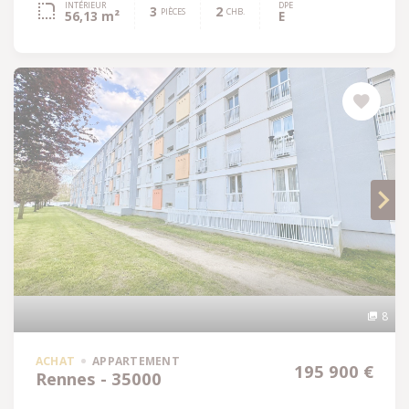
INTÉRIEUR
DPE
3
2
PIÈCES
CHB.
56,13 m²
E
8
ACHAT
APPARTEMENT
195 900 €
Rennes - 35000