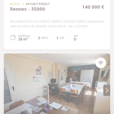
ACHAT
APPARTEMENT
140 000 €
Rennes - 35000
NOUVEAUTÉ ET EXCLUSIVITÉ TRENTE CINQ NOTAIRES ! Idéalement
situé au coeur du quartier recherché d...
Réf: 35129-6881
INTÉRIEUR
DPE
2
1
PIÈCES
CHB.
28 m²
D