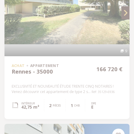
9
ACHAT
APPARTEMENT
166 720 €
Rennes - 35000
EXCLUSIVITÉ ET NOUVEAUTÉ ÉTUDE TRENTE CINQ NOTAIRES !
Venez découvrir cet appartement de type 2 s...
Réf: 35129-6936
INTÉRIEUR
DPE
2
1
PIÈCES
CHB.
42,75 m²
E