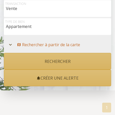
Rechercher à partir de la carte
TRANSACTION
Vente
TYPE DE BIEN
Appartement
Rechercher à partir de la carte
CRÉER UNE ALERTE
1