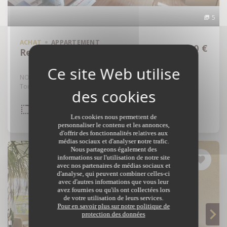
5
ACHAT
APPARTEMENT
131 000 €
Rennes - 35000
NOUVEAUTÉ TRENTE CINQ NOTAIRES ! Situé rue Perrin de la
Touche, au rez-de-chaussée surélevé d'une...
Réf: 35129-6973
INTÉRIEUR
DPE
2
1
PIÈCES
CHB.
55,98 m²
E
Les cookies nous permettent de
personnaliser le contenu et les annonces,
d'offrir des fonctionnalités relatives aux
médias sociaux et d'analyser notre trafic.
Nous partageons également des
informations sur l'utilisation de notre site
avec nos partenaires de médias sociaux et
d'analyse, qui peuvent combiner celles-ci
avec d'autres informations que vous leur
avez fournies ou qu'ils ont collectées lors
de votre utilisation de leurs services.
Pour en savoir plus sur notre politique de
protection des données