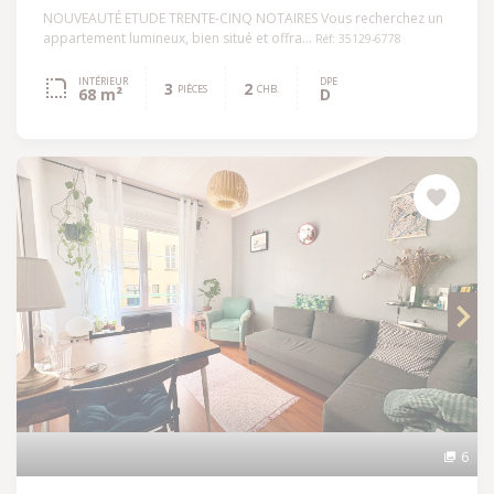
NOUVEAUTÉ ETUDE TRENTE-CINQ NOTAIRES Vous recherchez un
appartement lumineux, bien situé et offra...
Réf: 35129-6778
INTÉRIEUR
DPE
3
2
PIÈCES
CHB.
68 m²
D
6