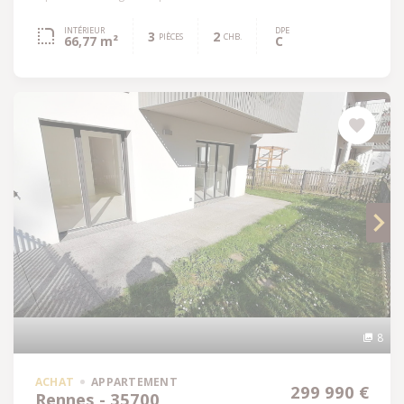
INTÉRIEUR
DPE
3
2
PIÈCES
CHB.
66,77 m²
C
8
ACHAT
APPARTEMENT
299 990 €
Rennes - 35700