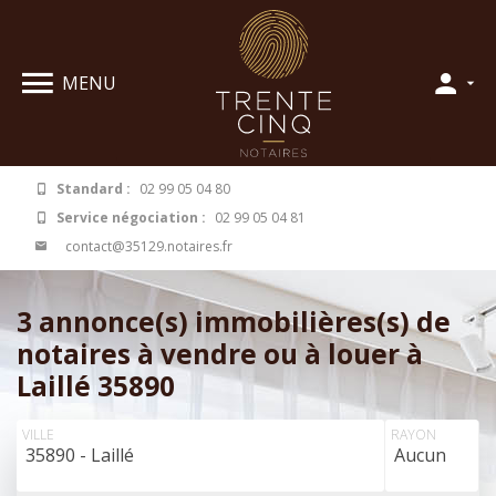
Panneau de gestion des cookies
MENU
Standard :
02 99 05 04 80
Service négociation :
02 99 05 04 81
contact@35129.notaires.fr
3 annonce(s) immobilières(s) de
notaires à vendre ou à louer à
Laillé 35890
VILLE
RAYON
35890 - Laillé
Aucun