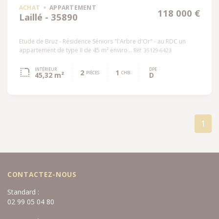
ACHAT
APPARTEMENT
118 000 €
Laillé - 35890
Etude de Bruz - Résidence Séniors "l'Arbre d'Or" - au RDC un
appartement de type II de 45 m² enviro...
Réf: 35129-6423
INTÉRIEUR
DPE
2
1
PIÈCES
CHB.
45,32 m²
D
1
CONTACTEZ-NOUS
Standard :
02 99 05 04 80