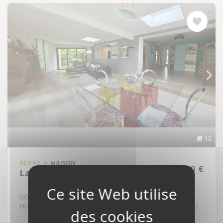
15
ACHAT
MAISON
491 500 €
Laillé - 35890
NOUVEAUTE ETUDE TRENTE CINQ NOTAIRES - LAILLÉ (35890) -
PROPRIÉTÉ FAMILIALE DE 179 M² - 5 CHAMBRES -...
Réf: 35129-6933