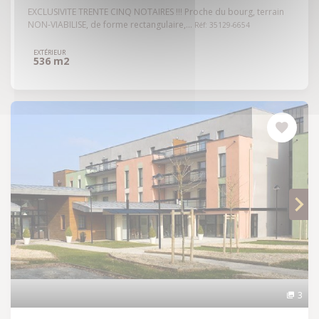
EXCLUSIVITE TRENTE CINQ NOTAIRES !!! Proche du bourg, terrain
NON-VIABILISE, de forme rectangulaire,...
Réf: 35129-6654
EXTÉRIEUR
536 m2
3