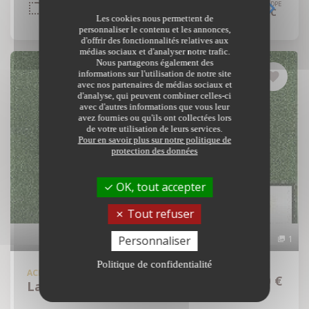
INTÉRIEUR
EXTÉRIEUR
DPE
7
5
PIÈCES
CHB.
179 m²
2003 m2
C
Les cookies nous permettent de
personnaliser le contenu et les annonces,
d'offrir des fonctionnalités relatives aux
médias sociaux et d'analyser notre trafic.
Nous partageons également des
informations sur l'utilisation de notre site
avec nos partenaires de médias sociaux et
d'analyse, qui peuvent combiner celles-ci
avec d'autres informations que vous leur
avez fournies ou qu'ils ont collectées lors
de votre utilisation de leurs services.
Pour en savoir plus sur notre politique de
protection des données
OK, tout accepter
Tout refuser
Personnaliser
1
Politique de confidentialité
ACHAT
TERRAIN À BÂTIR
136 000 €
Laillé - 35890