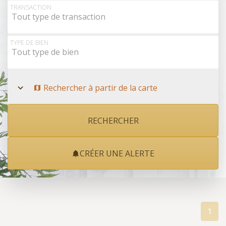
Rechercher à partir de la carte
TRANSACTION
Tout type de transaction
TYPE DE BIEN
Tout type de bien
Rechercher à partir de la carte
CRÉER UNE ALERTE
1